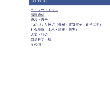
専門分野
ライフサイエンス
情報通信
環境・農学
ものづくり技術（機械・電気電子・化学工学）
社会基盤（土木・建築・防災）
人文・社会
自然科学一般
その他