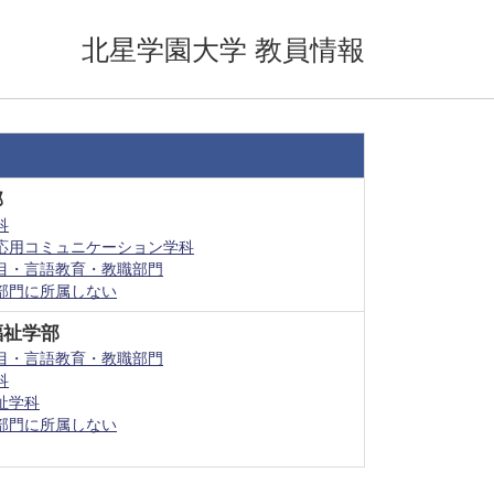
北星学園大学 教員情報
部
科
応用コミュニケーション学科
目・言語教育・教職部門
部門に所属しない
福祉学部
目・言語教育・教職部門
科
祉学科
部門に所属しない