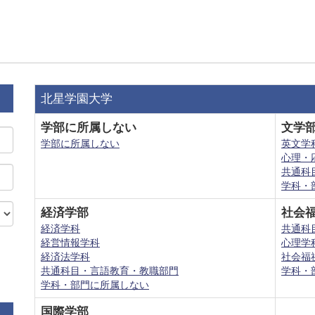
北星学園大学
学部に所属しない
文学
学部に所属しない
英文学
心理・
共通科
学科・
経済学部
社会
経済学科
共通科
経営情報学科
心理学
経済法学科
社会福
共通科目・言語教育・教職部門
学科・
学科・部門に所属しない
国際学部