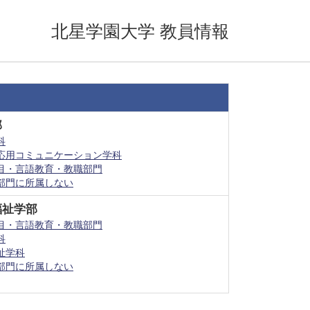
北星学園大学 教員情報
部
科
応用コミュニケーション学科
目・言語教育・教職部門
部門に所属しない
福祉学部
目・言語教育・教職部門
科
祉学科
部門に所属しない