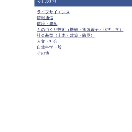
専門分野
ライフサイエンス
情報通信
環境・農学
ものづくり技術（機械・電気電子・化学工学）
社会基盤（土木・建築・防災）
人文・社会
自然科学一般
その他