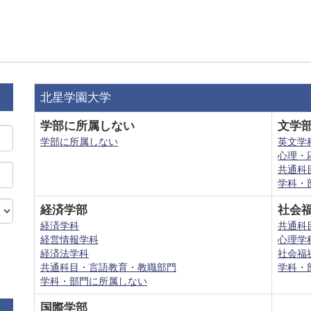
北星学園大学
学部に所属しない
文学
学部に所属しない
英文学
心理・
共通科
学科・
経済学部
社会
経済学科
共通科
経営情報学科
心理学
経済法学科
社会福
共通科目・言語教育・教職部門
学科・
学科・部門に所属しない
国際学部