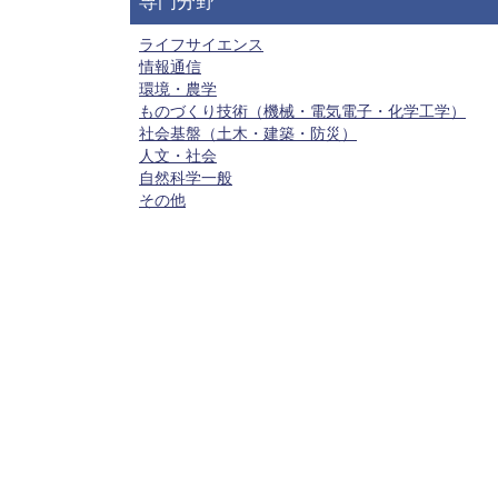
専門分野
ライフサイエンス
情報通信
環境・農学
ものづくり技術（機械・電気電子・化学工学）
社会基盤（土木・建築・防災）
人文・社会
自然科学一般
その他