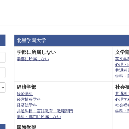
北星学園大学
学部に所属しない
文学
学部に所属しない
英文学
心理・
共通科
学科・
経済学部
社会
経済学科
共通科
経営情報学科
心理学
経済法学科
社会福
共通科目・言語教育・教職部門
学科・
学科・部門に所属しない
国際学部