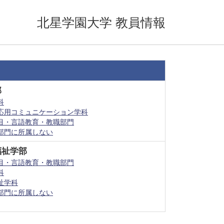
北星学園大学 教員情報
部
科
応用コミュニケーション学科
目・言語教育・教職部門
部門に所属しない
福祉学部
目・言語教育・教職部門
科
祉学科
部門に所属しない