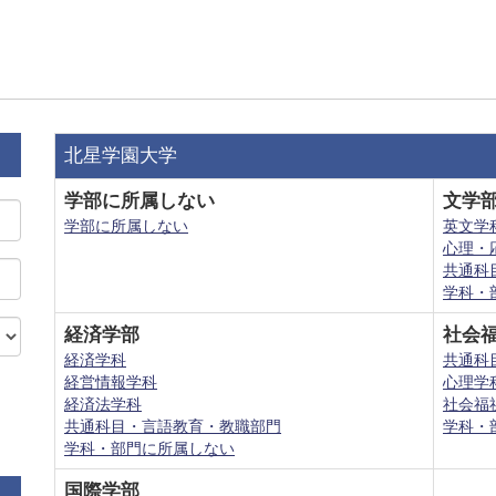
北星学園大学
学部に所属しない
文学
学部に所属しない
英文学
心理・
共通科
学科・
経済学部
社会
経済学科
共通科
経営情報学科
心理学
経済法学科
社会福
共通科目・言語教育・教職部門
学科・
学科・部門に所属しない
国際学部