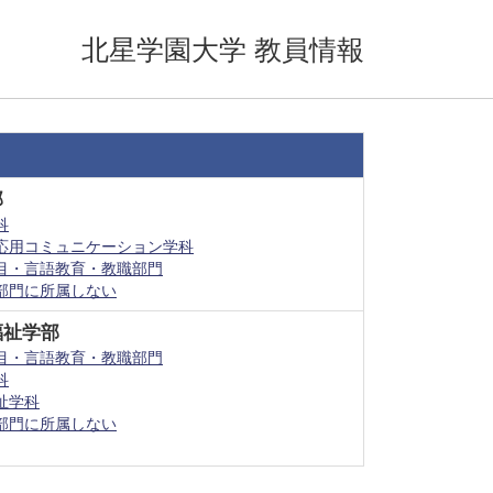
北星学園大学 教員情報
部
科
応用コミュニケーション学科
目・言語教育・教職部門
部門に所属しない
福祉学部
目・言語教育・教職部門
科
祉学科
部門に所属しない