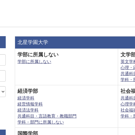
北星学園大学
学部に所属しない
文学
学部に所属しない
英文学
心理・
共通科
学科・
経済学部
社会
経済学科
共通科
経営情報学科
心理学
経済法学科
社会福
共通科目・言語教育・教職部門
学科・
学科・部門に所属しない
国際学部