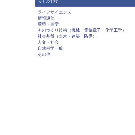
専門分野
ライフサイエンス
情報通信
環境・農学
ものづくり技術（機械・電気電子・化学工学）
社会基盤（土木・建築・防災）
人文・社会
自然科学一般
その他