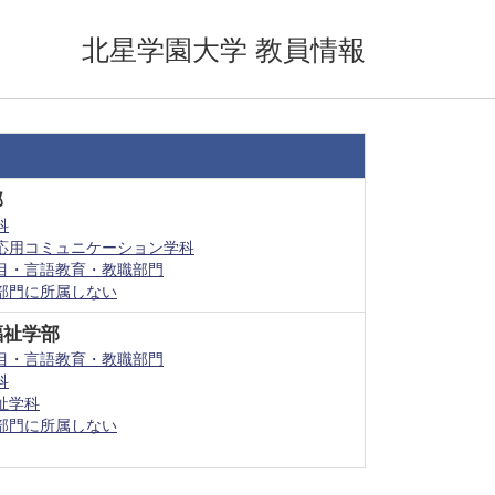
北星学園大学 教員情報
部
科
応用コミュニケーション学科
目・言語教育・教職部門
部門に所属しない
福祉学部
目・言語教育・教職部門
科
祉学科
部門に所属しない