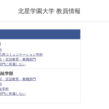
北星学園大学 教員情報
部
科
応用コミュニケーション学科
目・言語教育・教職部門
部門に所属しない
福祉学部
目・言語教育・教職部門
科
祉学科
部門に所属しない