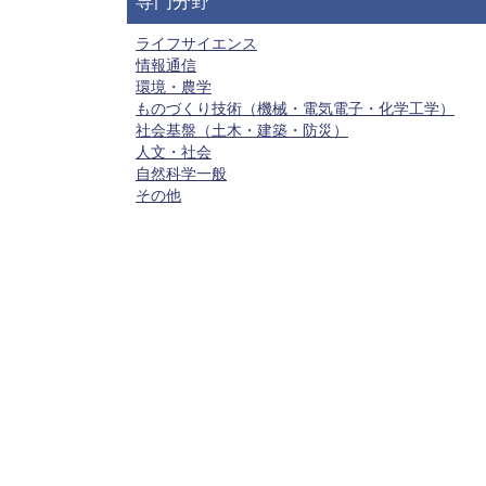
専門分野
ライフサイエンス
情報通信
環境・農学
ものづくり技術（機械・電気電子・化学工学）
社会基盤（土木・建築・防災）
人文・社会
自然科学一般
その他