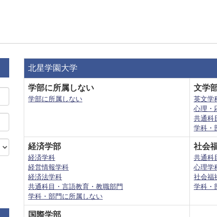
北星学園大学
学部に所属しない
文学
学部に所属しない
英文学
心理・
共通科
学科・
経済学部
社会
経済学科
共通科
経営情報学科
心理学
経済法学科
社会福
共通科目・言語教育・教職部門
学科・
学科・部門に所属しない
国際学部