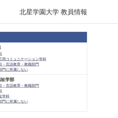
北星学園大学 教員情報
部
科
応用コミュニケーション学科
目・言語教育・教職部門
部門に所属しない
福祉学部
目・言語教育・教職部門
科
祉学科
部門に所属しない