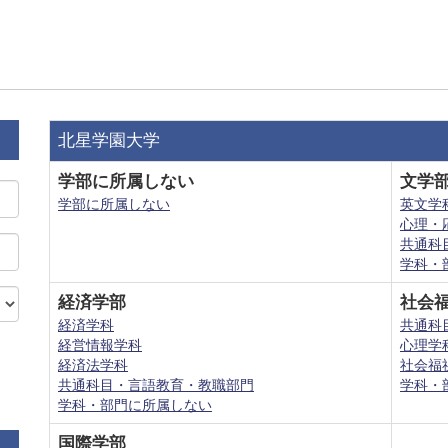
北星学園大学
学部に所属しない
文学
学部に所属しない
英文学
心理・
共通科
学科・
経済学部
社会
経済学科
共通科
経営情報学科
心理学
経済法学科
社会福
共通科目・言語教育・教職部門
学科・
学科・部門に所属しない
国際学部