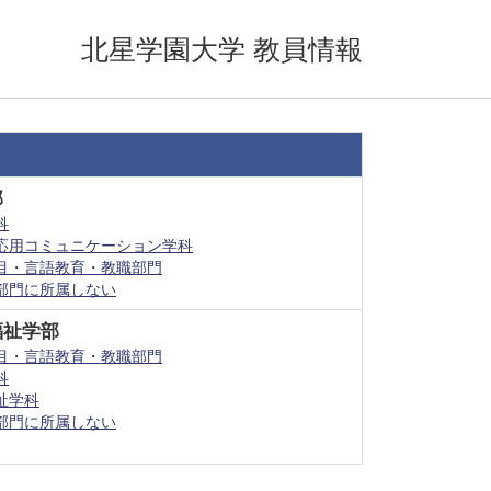
北星学園大学 教員情報
部
科
応用コミュニケーション学科
目・言語教育・教職部門
部門に所属しない
福祉学部
目・言語教育・教職部門
科
祉学科
部門に所属しない