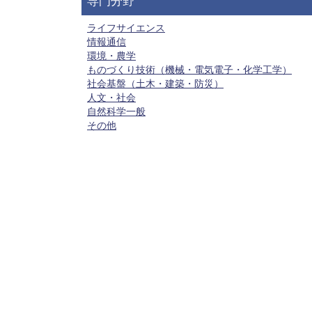
専門分野
ライフサイエンス
情報通信
環境・農学
ものづくり技術（機械・電気電子・化学工学）
社会基盤（土木・建築・防災）
人文・社会
自然科学一般
その他