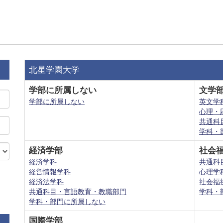
北星学園大学
学部に所属しない
文学
学部に所属しない
英文学
心理・
共通科
学科・
経済学部
社会
経済学科
共通科
経営情報学科
心理学
経済法学科
社会福
共通科目・言語教育・教職部門
学科・
学科・部門に所属しない
国際学部