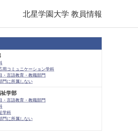
北星学園大学 教員情報
部
科
応用コミュニケーション学科
目・言語教育・教職部門
部門に所属しない
福祉学部
目・言語教育・教職部門
科
祉学科
部門に所属しない