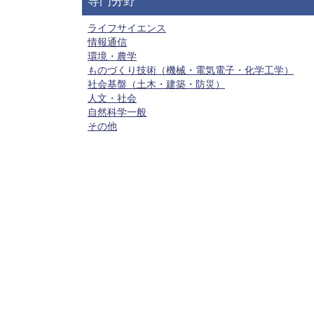
専門分野
ライフサイエンス
情報通信
環境・農学
ものづくり技術（機械・電気電子・化学工学）
社会基盤（土木・建築・防災）
人文・社会
自然科学一般
その他