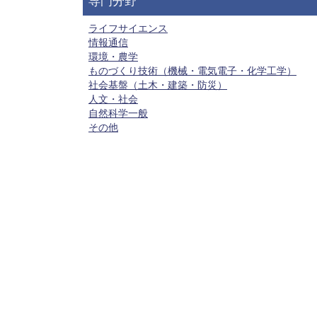
専門分野
ライフサイエンス
情報通信
環境・農学
ものづくり技術（機械・電気電子・化学工学）
社会基盤（土木・建築・防災）
人文・社会
自然科学一般
その他