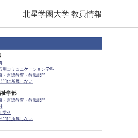
北星学園大学 教員情報
部
科
応用コミュニケーション学科
目・言語教育・教職部門
部門に所属しない
福祉学部
目・言語教育・教職部門
科
祉学科
部門に所属しない