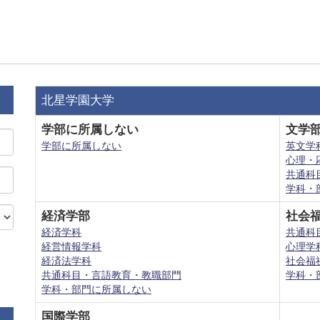
北星学園大学
学部に所属しない
文学
学部に所属しない
英文学
心理・
共通科
学科・
経済学部
社会
経済学科
共通科
経営情報学科
心理学
経済法学科
社会福
共通科目・言語教育・教職部門
学科・
学科・部門に所属しない
国際学部