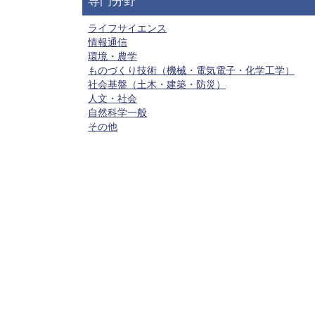
専門分野
ライフサイエンス
情報通信
環境・農学
ものづくり技術（機械・電気電子・化学工学）
社会基盤（土木・建築・防災）
人文・社会
自然科学一般
その他