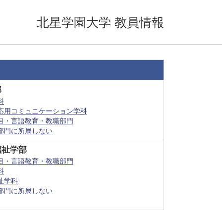
北星学園大学 教員情報
部
科
応用コミュニケーション学科
目・言語教育・教職部門
部門に所属しない
福祉学部
目・言語教育・教職部門
科
祉学科
部門に所属しない