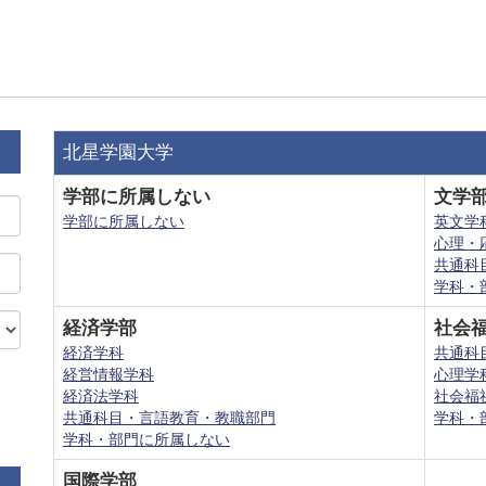
北星学園大学
学部に所属しない
文学
学部に所属しない
英文学
心理・
共通科
学科・
経済学部
社会
経済学科
共通科
経営情報学科
心理学
経済法学科
社会福
共通科目・言語教育・教職部門
学科・
学科・部門に所属しない
国際学部