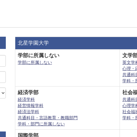
北星学園大学
学部に所属しない
文学
学部に所属しない
英文学
心理・
共通科
学科・
経済学部
社会
経済学科
共通科
経営情報学科
心理学
経済法学科
社会福
共通科目・言語教育・教職部門
学科・
学科・部門に所属しない
国際学部