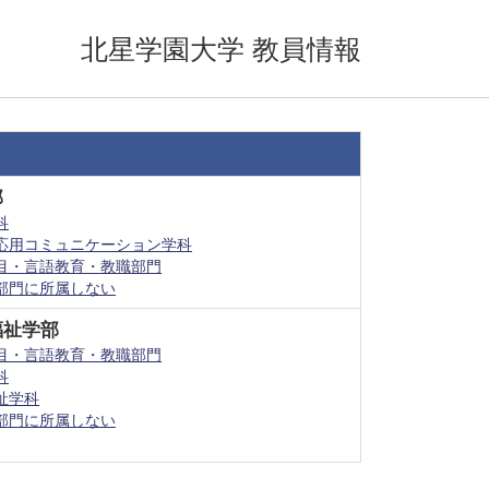
北星学園大学 教員情報
部
科
応用コミュニケーション学科
目・言語教育・教職部門
部門に所属しない
福祉学部
目・言語教育・教職部門
科
祉学科
部門に所属しない