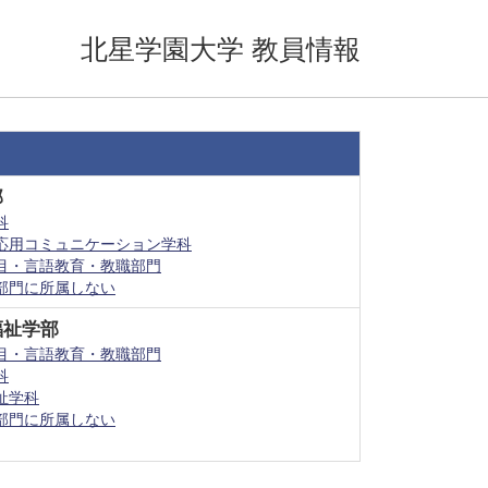
北星学園大学 教員情報
部
科
応用コミュニケーション学科
目・言語教育・教職部門
部門に所属しない
福祉学部
目・言語教育・教職部門
科
祉学科
部門に所属しない