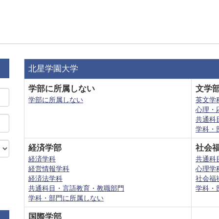
北星学園大学
学部に所属しない
文学
学部に所属しない
英文学
心理・
共通科
学科・
経済学部
社会
経済学科
共通科
経営情報学科
心理学
経済法学科
社会福
共通科目・言語教育・教職部門
学科・
学科・部門に所属しない
国際学部