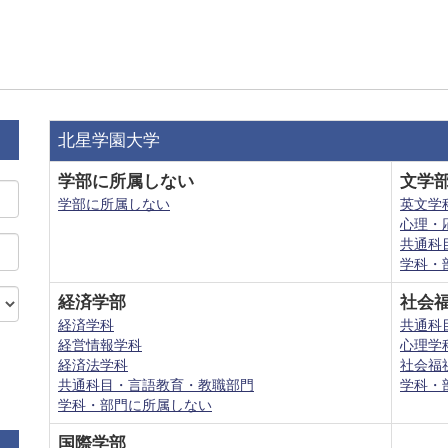
北星学園大学
学部に所属しない
文学
学部に所属しない
英文学
心理・
共通科
学科・
経済学部
社会
経済学科
共通科
経営情報学科
心理学
経済法学科
社会福
共通科目・言語教育・教職部門
学科・
学科・部門に所属しない
国際学部