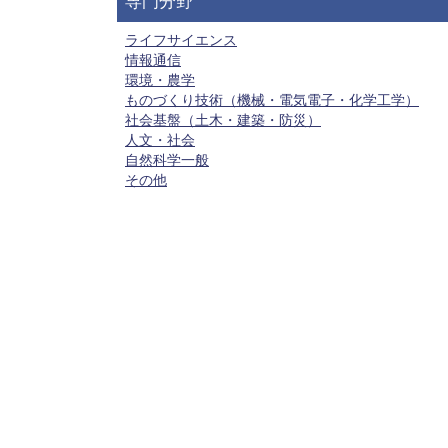
専門分野
ライフサイエンス
情報通信
環境・農学
ものづくり技術（機械・電気電子・化学工学）
社会基盤（土木・建築・防災）
人文・社会
自然科学一般
その他