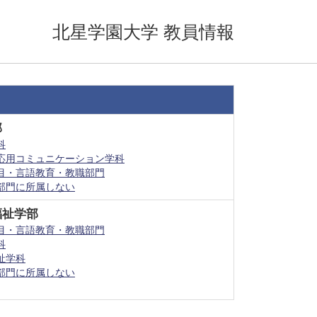
北星学園大学 教員情報
部
科
応用コミュニケーション学科
目・言語教育・教職部門
部門に所属しない
福祉学部
目・言語教育・教職部門
科
祉学科
部門に所属しない