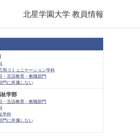
北星学園大学 教員情報
部
科
応用コミュニケーション学科
目・言語教育・教職部門
部門に所属しない
福祉学部
目・言語教育・教職部門
科
祉学科
部門に所属しない