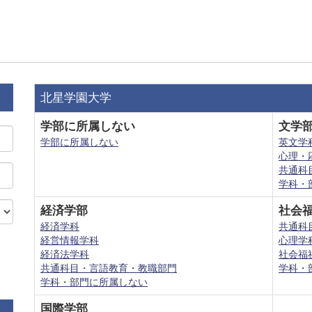
北星学園大学
学部に所属しない
文学
学部に所属しない
英文学
心理・
共通科
学科・
経済学部
社会
経済学科
共通科
経営情報学科
心理学
経済法学科
社会福
共通科目・言語教育・教職部門
学科・
学科・部門に所属しない
国際学部