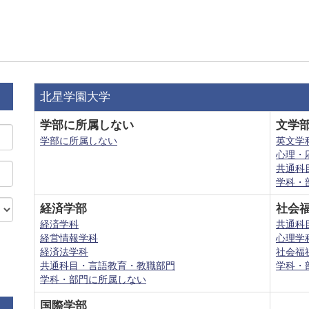
北星学園大学
学部に所属しない
文学
学部に所属しない
英文学
心理・
共通科
学科・
経済学部
社会
経済学科
共通科
経営情報学科
心理学
経済法学科
社会福
共通科目・言語教育・教職部門
学科・
学科・部門に所属しない
国際学部