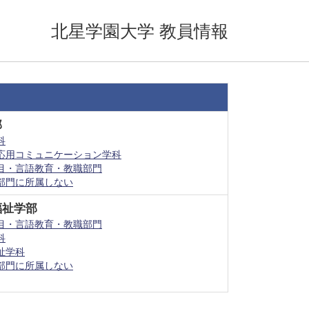
北星学園大学 教員情報
部
科
応用コミュニケーション学科
目・言語教育・教職部門
部門に所属しない
福祉学部
目・言語教育・教職部門
科
祉学科
部門に所属しない