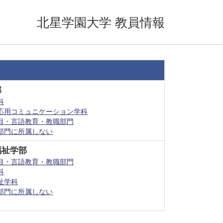
北星学園大学 教員情報
部
科
応用コミュニケーション学科
目・言語教育・教職部門
部門に所属しない
福祉学部
目・言語教育・教職部門
科
祉学科
部門に所属しない