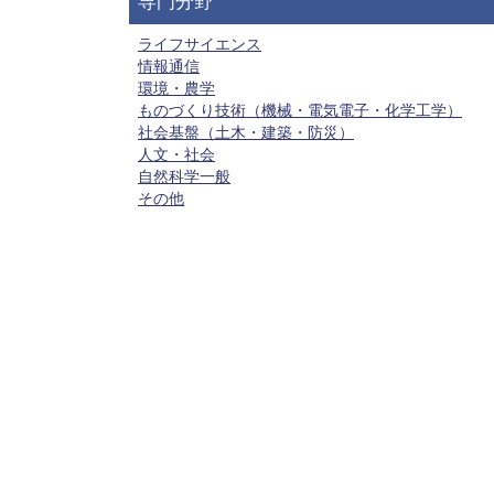
専門分野
ライフサイエンス
情報通信
環境・農学
ものづくり技術（機械・電気電子・化学工学）
社会基盤（土木・建築・防災）
人文・社会
自然科学一般
その他