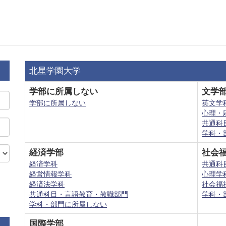
北星学園大学
学部に所属しない
文学
学部に所属しない
英文学
心理・
共通科
学科・
経済学部
社会
経済学科
共通科
経営情報学科
心理学
経済法学科
社会福
共通科目・言語教育・教職部門
学科・
学科・部門に所属しない
国際学部