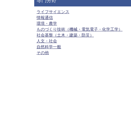
専門分野
ライフサイエンス
情報通信
環境・農学
ものづくり技術（機械・電気電子・化学工学）
社会基盤（土木・建築・防災）
人文・社会
自然科学一般
その他