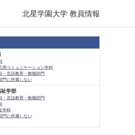
北星学園大学 教員情報
部
科
応用コミュニケーション学科
目・言語教育・教職部門
部門に所属しない
福祉学部
目・言語教育・教職部門
科
祉学科
部門に所属しない