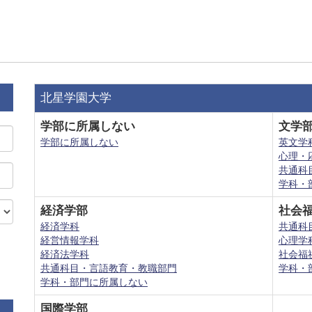
北星学園大学
学部に所属しない
文学
学部に所属しない
英文学
心理・
共通科
学科・
経済学部
社会
経済学科
共通科
経営情報学科
心理学
経済法学科
社会福
共通科目・言語教育・教職部門
学科・
学科・部門に所属しない
国際学部