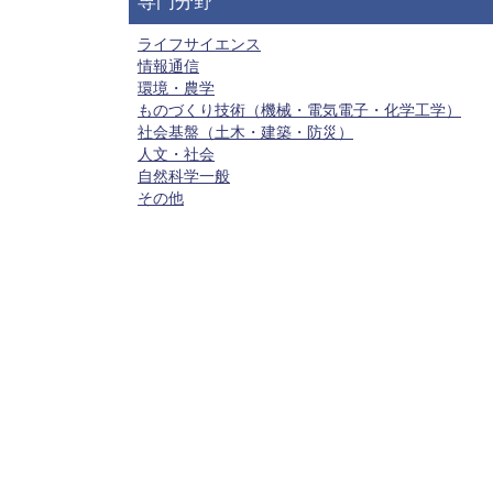
専門分野
ライフサイエンス
情報通信
環境・農学
ものづくり技術（機械・電気電子・化学工学）
社会基盤（土木・建築・防災）
人文・社会
自然科学一般
その他