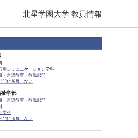
北星学園大学 教員情報
部
科
応用コミュニケーション学科
目・言語教育・教職部門
部門に所属しない
福祉学部
目・言語教育・教職部門
科
祉学科
部門に所属しない