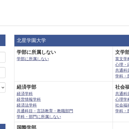
北星学園大学
学部に所属しない
文学
学部に所属しない
英文学
心理・
共通科
学科・
経済学部
社会
経済学科
共通科
経営情報学科
心理学
経済法学科
社会福
共通科目・言語教育・教職部門
学科・
学科・部門に所属しない
国際学部