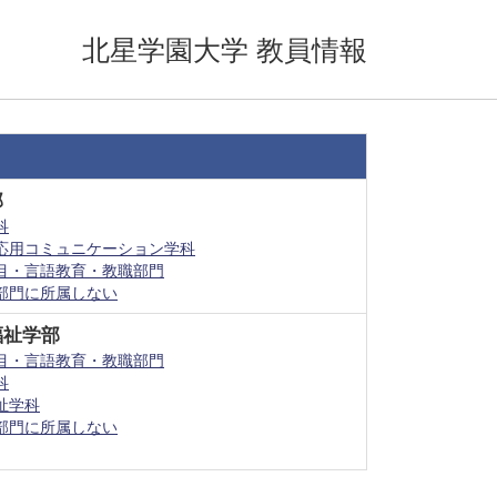
北星学園大学 教員情報
部
科
応用コミュニケーション学科
目・言語教育・教職部門
部門に所属しない
福祉学部
目・言語教育・教職部門
科
祉学科
部門に所属しない