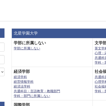
北星学園大学
学部に所属しない
文学
学部に所属しない
英文学
心理・
共通科
学科・
経済学部
社会
経済学科
共通科
経営情報学科
心理学
経済法学科
社会福
共通科目・言語教育・教職部門
学科・
学科・部門に所属しない
国際学部