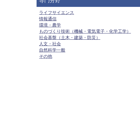
専門分野
ライフサイエンス
情報通信
環境・農学
ものづくり技術（機械・電気電子・化学工学）
社会基盤（土木・建築・防災）
人文・社会
自然科学一般
その他