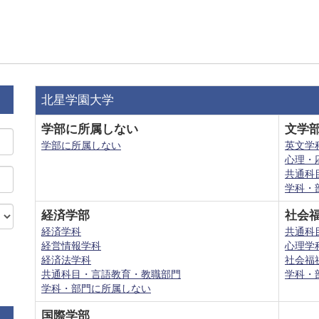
北星学園大学
学部に所属しない
文学
学部に所属しない
英文学
心理・
共通科
学科・
経済学部
社会
経済学科
共通科
経営情報学科
心理学
経済法学科
社会福
共通科目・言語教育・教職部門
学科・
学科・部門に所属しない
国際学部