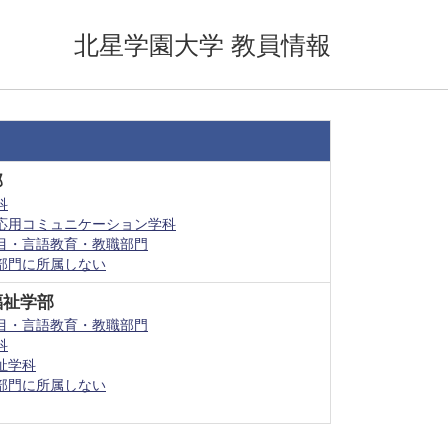
北星学園大学 教員情報
部
科
応用コミュニケーション学科
目・言語教育・教職部門
部門に所属しない
福祉学部
目・言語教育・教職部門
科
祉学科
部門に所属しない