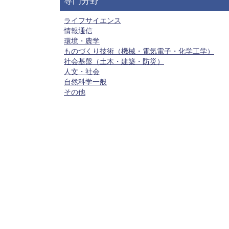
専門分野
ライフサイエンス
情報通信
環境・農学
ものづくり技術（機械・電気電子・化学工学）
社会基盤（土木・建築・防災）
人文・社会
自然科学一般
その他