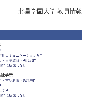
北星学園大学 教員情報
部
科
応用コミュニケーション学科
目・言語教育・教職部門
部門に所属しない
福祉学部
目・言語教育・教職部門
科
祉学科
部門に所属しない