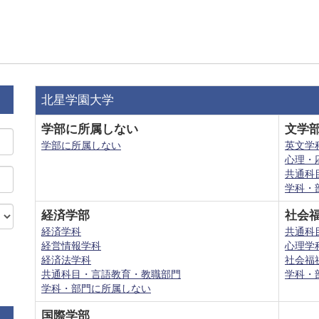
北星学園大学
学部に所属しない
文学
学部に所属しない
英文学
心理・
共通科
学科・
経済学部
社会
経済学科
共通科
経営情報学科
心理学
経済法学科
社会福
共通科目・言語教育・教職部門
学科・
学科・部門に所属しない
国際学部