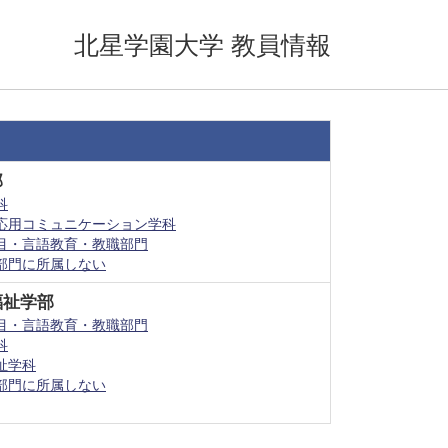
北星学園大学 教員情報
部
科
応用コミュニケーション学科
目・言語教育・教職部門
部門に所属しない
福祉学部
目・言語教育・教職部門
科
祉学科
部門に所属しない