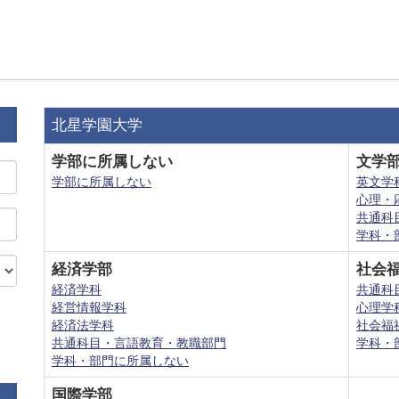
北星学園大学
学部に所属しない
文学
学部に所属しない
英文学
心理・
共通科
学科・
経済学部
社会
経済学科
共通科
経営情報学科
心理学
経済法学科
社会福
共通科目・言語教育・教職部門
学科・
学科・部門に所属しない
国際学部