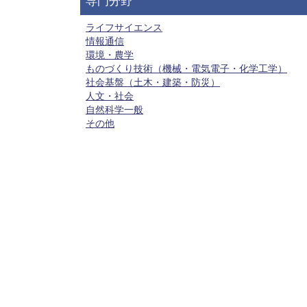
専門分野
ライフサイエンス
情報通信
環境・農学
ものづくり技術（機械・電気電子・化学工学）
社会基盤（土木・建築・防災）
人文・社会
自然科学一般
その他