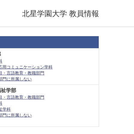
北星学園大学 教員情報
部
科
応用コミュニケーション学科
目・言語教育・教職部門
部門に所属しない
福祉学部
目・言語教育・教職部門
科
祉学科
部門に所属しない