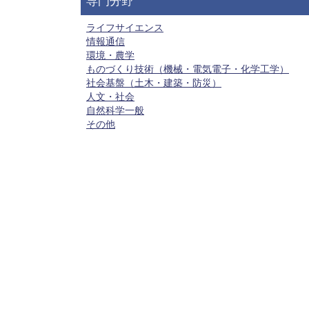
専門分野
ライフサイエンス
情報通信
環境・農学
ものづくり技術（機械・電気電子・化学工学）
社会基盤（土木・建築・防災）
人文・社会
自然科学一般
その他