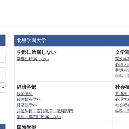
北星学園大学
学部に所属しない
文学
学部に所属しない
英文学
心理・
共通科
学科・
経済学部
社会
経済学科
共通科
経営情報学科
心理学
経済法学科
社会福
共通科目・言語教育・教職部門
学科・
学科・部門に所属しない
国際学部