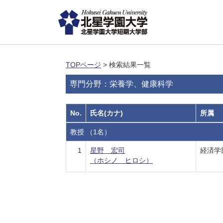
TOPページ
> 検索結果一覧
専門分野：栄養学、健康科学
No.
氏名(カナ)
所属
教授 （1名）
1
星野 宏司
経済学
（ホシノ ヒロシ）