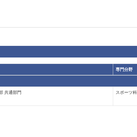
専門分野
部 共通部門
スポーツ科