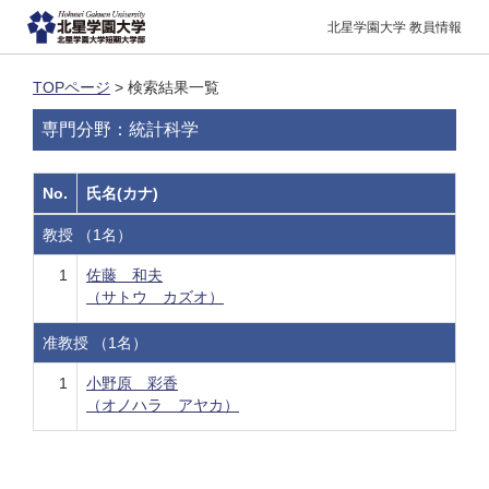
北星学園大学 教員情報
TOPページ
> 検索結果一覧
専門分野：統計科学
No.
氏名(カナ)
教授 （1名）
1
佐藤 和夫
（サトウ カズオ）
准教授 （1名）
1
小野原 彩香
（オノハラ アヤカ）