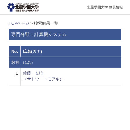
北星学園大学 教員情報
TOPページ
> 検索結果一覧
専門分野：計算機システム
No.
氏名(カナ)
教授 （1名）
1
佐藤 友暁
（サトウ トモアキ）