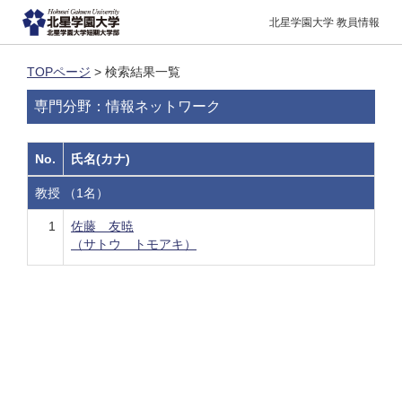
北星学園大学 教員情報
TOPページ
> 検索結果一覧
専門分野：情報ネットワーク
No.
氏名(カナ)
教授 （1名）
1
佐藤 友暁
（サトウ トモアキ）