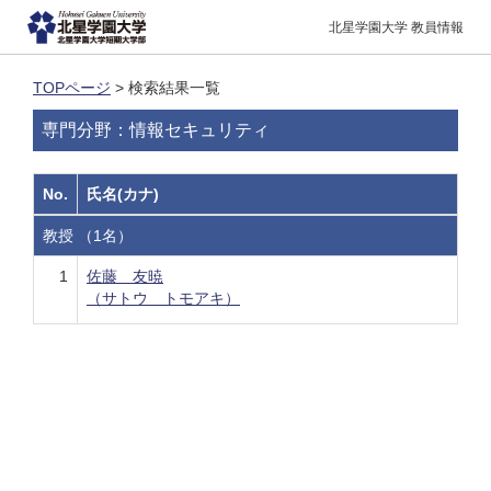
北星学園大学 教員情報
TOPページ
> 検索結果一覧
専門分野：情報セキュリティ
No.
氏名(カナ)
教授 （1名）
1
佐藤 友暁
（サトウ トモアキ）