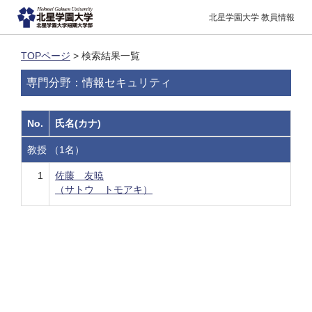
北星学園大学 教員情報
TOPページ
> 検索結果一覧
専門分野：情報セキュリティ
No.
氏名(カナ)
教授 （1名）
1
佐藤 友暁
（サトウ トモアキ）