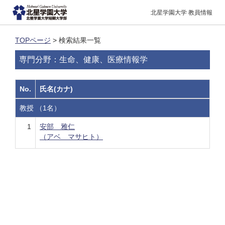
北星学園大学 教員情報
TOPページ
> 検索結果一覧
専門分野：生命、健康、医療情報学
No.
氏名(カナ)
教授 （1名）
1
安部 雅仁
（アベ マサヒト）