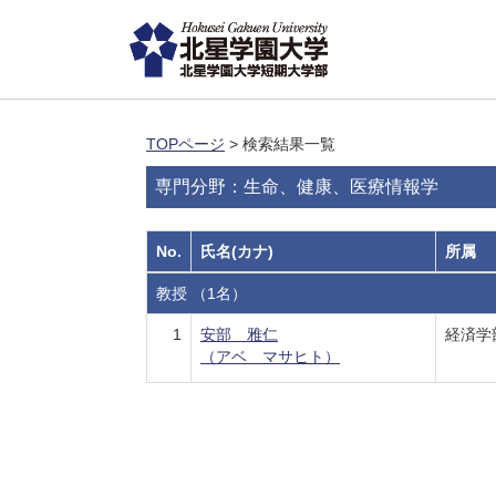
TOPページ
> 検索結果一覧
専門分野：生命、健康、医療情報学
No.
氏名(カナ)
所属
教授 （1名）
1
安部 雅仁
経済学
（アベ マサヒト）