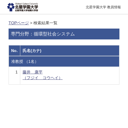
北星学園大学 教員情報
TOPページ
> 検索結果一覧
専門分野：循環型社会システム
No.
氏名(カナ)
准教授 （1名）
1
藤井 康平
（フジイ コウヘイ）