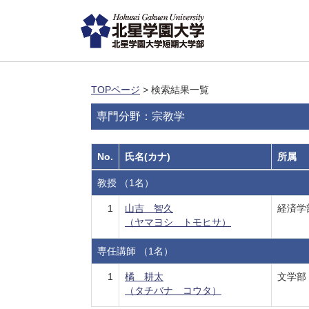
TOPページ
> 検索結果一覧
専門分野：宗教学
No.
氏名(カナ)
所属
教授 （1名）
1
山吉 智久
経済学
（ヤマヨシ トモヒサ）
専任講師 （1名）
1
橘 耕太
文学部
（タチバナ コウタ）