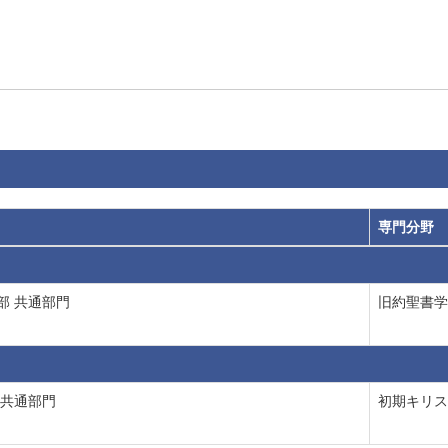
専門分野
部 共通部門
旧約聖書学
 共通部門
初期キリス