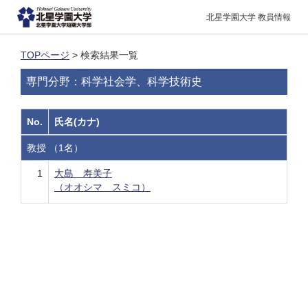
北星学園大学 教員情報
TOPページ
> 検索結果一覧
専門分野：科学社会学、科学技術史
No.
氏名(カナ)
教授 （1名）
1
大島 寿美子
（オオシマ スミコ）