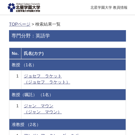
北星学園大学 教員情報
TOPページ
> 検索結果一覧
専門分野：英語学
No.
氏名(カナ)
教授 （1名）
1
ジョセフ ラケット
（ジョセフ ラケット）
教授（嘱託） （1名）
1
ジャン マウン
（ジャン マウン）
准教授 （2名）