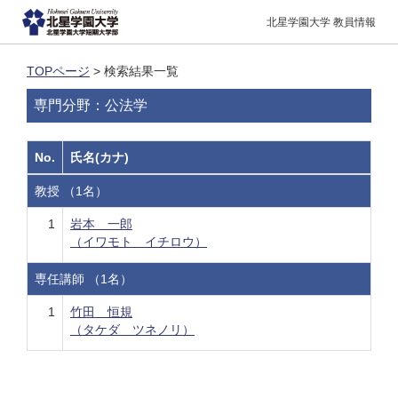
北星学園大学 教員情報
TOPページ
> 検索結果一覧
専門分野：公法学
No.
氏名(カナ)
教授 （1名）
1
岩本 一郎
（イワモト イチロウ）
専任講師 （1名）
1
竹田 恒規
（タケダ ツネノリ）