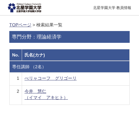
北星学園大学 教員情報
TOPページ
> 検索結果一覧
専門分野：理論経済学
No.
氏名(カナ)
専任講師 （2名）
1
べリャコーフ グリゴーリ
2
今井 慧仁
（イマイ アキヒト）