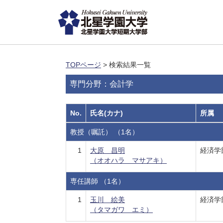
TOPページ
> 検索結果一覧
専門分野：会計学
No.
氏名(カナ)
所属
教授（嘱託） （1名）
1
大原 昌明
経済学
（オオハラ マサアキ）
専任講師 （1名）
1
玉川 絵美
経済学
（タマガワ エミ）