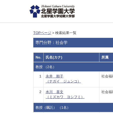
TOPページ
> 検索結果一覧
専門分野：社会学
No.
氏名(カナ)
所属
教授 （2名）
1
永井 順子
社会福
（ナガイ ジュンコ）
2
水川 喜文
社会福
（ミズカワ ヨシフミ）
教授（嘱託） （1名）