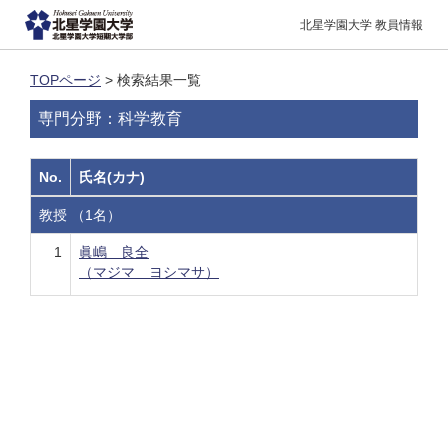
北星学園大学 教員情報
TOPページ
> 検索結果一覧
専門分野：科学教育
No.
氏名(カナ)
教授 （1名）
1
眞嶋 良全
（マジマ ヨシマサ）