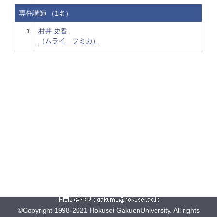
専任講師 （1名）
1
村井 史香
（ムライ フミカ）
©Copyright 1998-2021 Hokusei GakuenUniversity. All rights