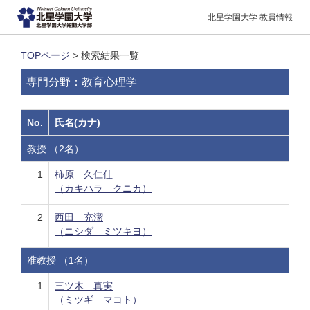
北星学園大学 教員情報
TOPページ
> 検索結果一覧
専門分野：教育心理学
No.
氏名(カナ)
教授 （2名）
1
柿原 久仁佳
（カキハラ クニカ）
2
西田 充潔
（ニシダ ミツキヨ）
准教授 （1名）
1
三ツ木 真実
（ミツギ マコト）