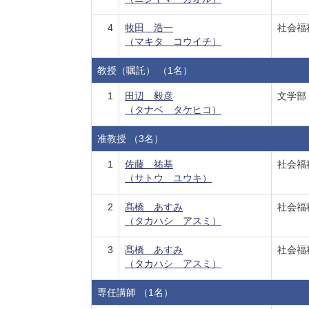
4
牧田 浩一
社会福
（マキタ コウイチ）
教授（嘱託） （1名）
1
田辺 毅彦
文学部
（タナベ タケヒコ）
准教授 （3名）
1
佐藤 祐基
社会福
（サトウ ユウキ）
2
髙橋 あすみ
社会福
（タカハシ アスミ）
3
髙橋 あすみ
社会福
（タカハシ アスミ）
専任講師 （1名）