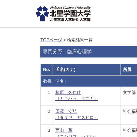
TOPページ
> 検索結果一覧
専門分野：臨床心理学
No.
氏名(カナ)
所属
教授 （4名）
1
柿原 久仁佳
文学部
（カキハラ クニカ）
2
田澤 安弘
社会福
（タザワ ヤスヒロ）
3
西山 薫
社会福
（ニシヤマ カオル）