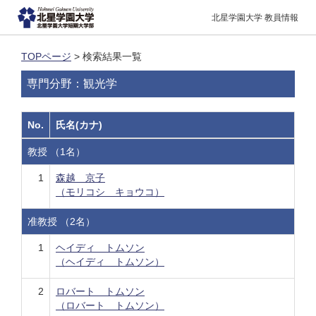
北星学園大学 教員情報
TOPページ
> 検索結果一覧
専門分野：観光学
No.
氏名(カナ)
教授 （1名）
1
森越 京子
（モリコシ キョウコ）
准教授 （2名）
1
ヘイディ トムソン
（ヘイディ トムソン）
2
ロバート トムソン
（ロバート トムソン）