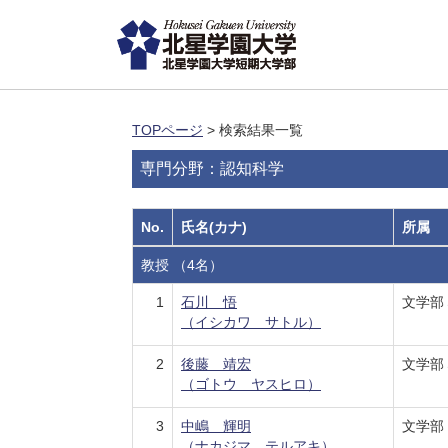
TOPページ
> 検索結果一覧
専門分野：認知科学
No.
氏名(カナ)
所属
教授 （4名）
1
石川 悟
文学部
（イシカワ サトル）
2
後藤 靖宏
文学部
（ゴトウ ヤスヒロ）
3
中嶋 輝明
文学部
（ナカジマ テルアキ）