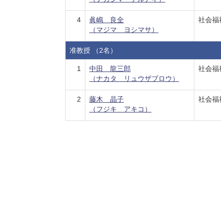
4
眞嶋 良全
社会福
（マジマ ヨシマサ）
准教授 （2名）
1
中田 龍三郎
社会福
（ナカタ リュウザブロウ）
2
藤木 晶子
社会福
（フジキ アキコ）