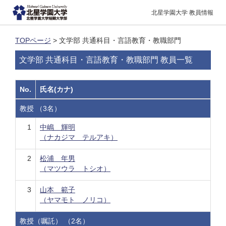
北星学園大学 教員情報
TOPページ
> 文学部 共通科目・言語教育・教職部門
文学部 共通科目・言語教育・教職部門 教員一覧
No.
氏名(カナ)
教授 （3名）
1
中嶋 輝明
（ナカジマ テルアキ）
2
松浦 年男
（マツウラ トシオ）
3
山本 範子
（ヤマモト ノリコ）
教授（嘱託） （2名）