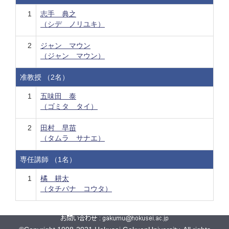
1
志手 典之
（シデ ノリユキ）
2
ジャン マウン
（ジャン マウン）
准教授 （2名）
1
五味田 泰
（ゴミタ タイ）
2
田村 早苗
（タムラ サナエ）
専任講師 （1名）
1
橘 耕太
（タチバナ コウタ）