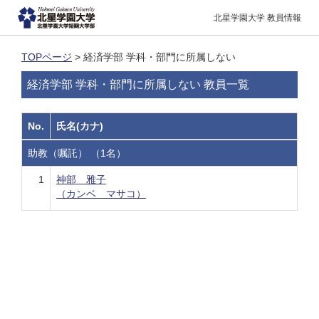
北星学園大学 教員情報
TOPページ
> 経済学部 学科・部門に所属しない
経済学部 学科・部門に所属しない 教員一覧
No.
氏名(カナ)
助教（嘱託） （1名）
1
神部 雅子
（カンベ マサコ）