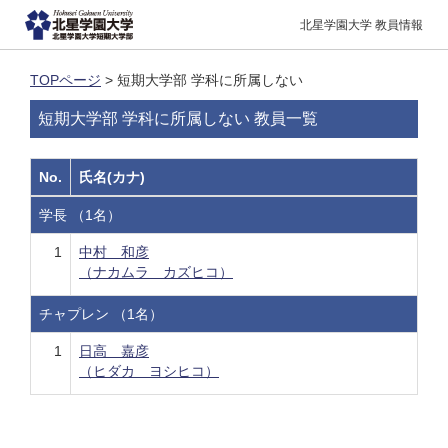
北星学園大学 教員情報
TOPページ
> 短期大学部 学科に所属しない
短期大学部 学科に所属しない 教員一覧
No.
氏名(カナ)
学長 （1名）
1
中村 和彦
（ナカムラ カズヒコ）
チャプレン （1名）
1
日高 嘉彦
（ヒダカ ヨシヒコ）