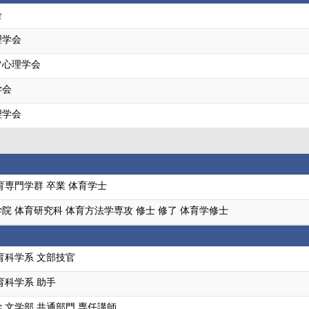
会
理学会
ツ心理学会
学会
理学会
育専門学群 卒業 体育学士
院 体育研究科 体育方法学専攻 修士 修了 体育学修士
育科学系 文部技官
育科学系 助手
 文学部 共通部門 専任講師