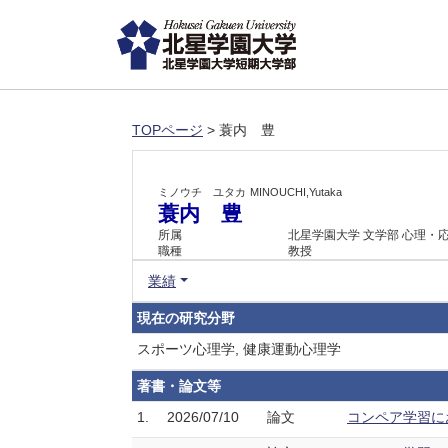
TOPページ
> 蓑内 豊
ミノウチ ユタカ
MINOUCHI,Yutaka
蓑内 豊
所属
北星学園大学 文学部 心理・
職種
教授
業績
現在の研究分野
スポーツ心理学, 健康運動心理学
著書・論文等
1.
2026/07/10
論文
コンペア学習にお