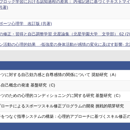
ブロック学習における認知過程の差異： 内省記述に基づくテキストマイ
(共著)
ポーツ心理学 改訂版 (共著)
修正・習得と自己調整学習 北星論集（北星学園大学 文学部） 62 (2),27
活動の心理的効果 ‐低強度の身体活動が感情の変化に及ぼす影響‐ 北海道体育
ーツに対する自己効力感と自尊感情の関係について 奨励研究（A）
自己概念の発達 基盤研究（C)
ーツのための心理的コンディショニングに関する研究 基盤研究（C）
プローチによるスポーツスキル修正プログラムの開発 挑戦的萌芽研究
手をつなぐ指導システムの構築：心理的アプローチに基づくスキル修正の