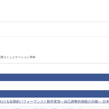
応用コミュニケーション学科
ける短期的パフォーマンスと動作変容―自己調整的側面の示唆― 日本スポーツ産業