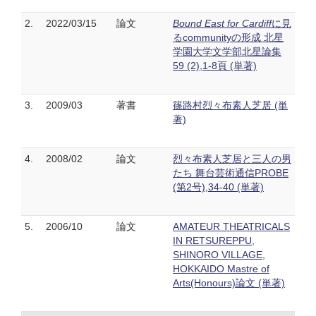
2.
2022/03/15
論文
Bound East for Cardiff
に見
るcommunityの形成 北星
学園大学文学部北星論集
59 (2),1-8頁 (単著)
3.
2009/03
著書
篠路村烈々布素人芝居 (単
著)
4.
2008/02
論文
烈々布素人芝居と三人の男
たち 舞台芸術通信PROBE
(第2号),34-40 (単著)
5.
2006/10
論文
AMATEUR THEATRICALS
IN RETSUREPPU,
SHINORO VILLAGE,
HOKKAIDO Mastre of
Arts(Honours)論文 (単著)