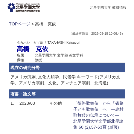
北星学園大学 教員情報
TOPページ
> 高橋 克依
（最終更新日 : 2026-03-18 10:06:43）
タカハシ カツヨリ
TAKAHASHI,Katsuyori
高橋 克依
所属
北星学園大学 文学部 英文学科
職種
教授
現在の研究分野
アメリカ演劇, 文化人類学、民俗学 キーワード(アメリカ文
学、アメリカ演劇、文化、アマチュア演劇、北海道)
著書・論文等
1.
2023/03
その他
「篠路歌舞伎」から「篠路
子ども歌舞伎」へ ―農村
歌舞伎の伝承について―
北星学園大学文学部北星論
集 60 (2),57-63頁 (単著)